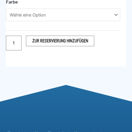
Stretch-
Farbe
Husse
für
Stehtisch
70cm
Menge
ZUR RESERVIERUNG HINZUFÜGEN