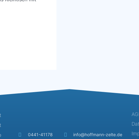
AG
t
Da
t
Im
e
0441-41178
info@hoffmann-zelte.de