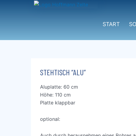
Zum
Inhalt
springen
START
S
STEHTISCH “ALU”
Aluplatte: 60 cm
Höhe: 110 cm
Platte klappbar
optional:
Auch durch herausnehmen eines Rohres als