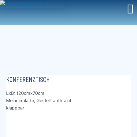
Zum
Inhalt
springen
KONFERENZTISCH
LxB: 120cmx70cm
Melaninplatte, Gestell: anthrazit
klappbar