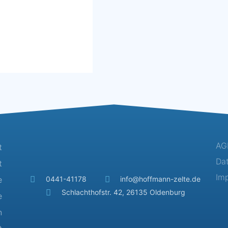
AG
t
Da
t
Im
e
0441-41178
info@hoffmann-zelte.de
Schlachthofstr. 42, 26135 Oldenburg
e
n