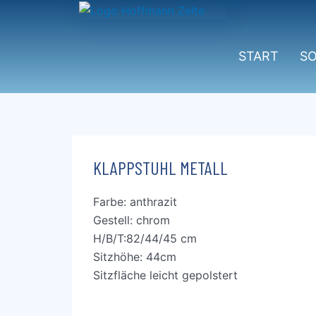
Zum
Inhalt
springen
START
S
KLAPPSTUHL METALL
Farbe: anthrazit
Gestell: chrom
H/B/T:82/44/45 cm
Sitzhöhe: 44cm
Sitzfläche leicht gepolstert