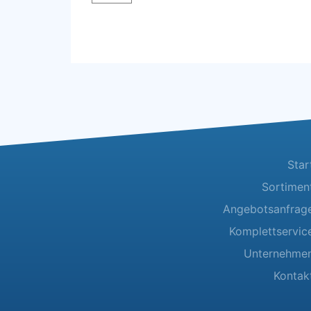
schwarz
Menge
Star
Sortimen
Angebotsanfrag
Komplettservic
Unternehme
Kontak