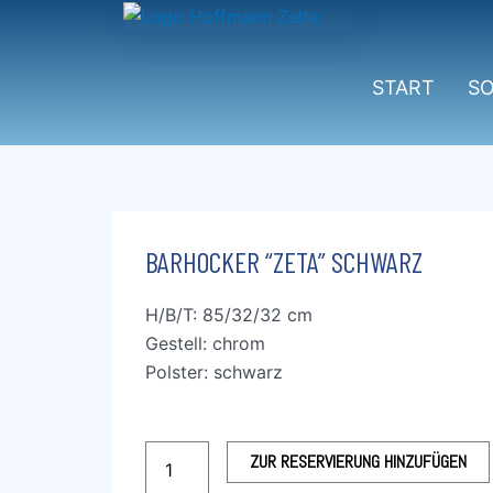
Zum
Inhalt
springen
START
S
BARHOCKER “ZETA” SCHWARZ
H/B/T: 85/32/32 cm
Gestell: chrom
Polster: schwarz
Barhocker
ZUR RESERVIERUNG HINZUFÜGEN
“Zeta”