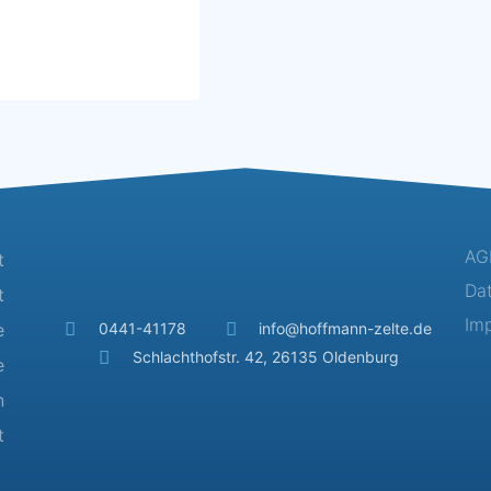
AG
t
Da
t
Im
e
0441-41178
info@hoffmann-zelte.de
Schlachthofstr. 42, 26135 Oldenburg
e
n
t