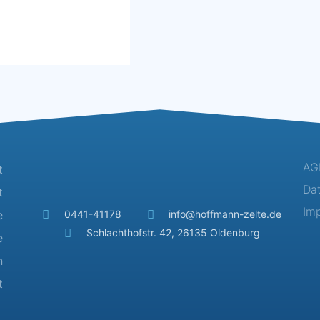
AG
t
Da
t
Im
e
0441-41178
info@hoffmann-zelte.de
Schlachthofstr. 42, 26135 Oldenburg
e
n
t