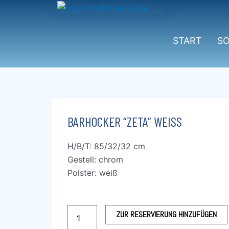
Zum
Inhalt
springen
START
S
BARHOCKER “ZETA” WEISS
H/B/T: 85/32/32 cm
Gestell: chrom
Polster: weiß
Barhocker
ZUR RESERVIERUNG HINZUFÜGEN
“Zeta”