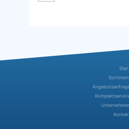
weiß
Menge
Star
Sortimen
Angebotsanfrag
Komplettservic
Unternehme
Kontak