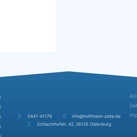
AG
t
Da
t
Im
e
0441-41178
info@hoffmann-zelte.de
Schlachthofstr. 42, 26135 Oldenburg
e
n