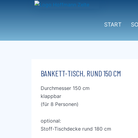
Zum
Inhalt
springen
START
S
BANKETT-TISCH, RUND 150 CM
Durchmesser 150 cm
klappbar
(für 8 Personen)
optional:
Stoff-Tischdecke rund 180 cm