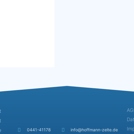
AG
t
Da
t
Im
e
0441-41178
info@hoffmann-zelte.de