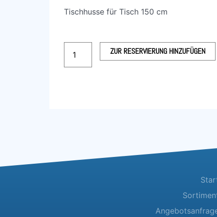
Tischhusse für Tisch 150 cm
Bankett-
ZUR RESERVIERUNG HINZUFÜGEN
Tisch,
rund
150
cm
Menge
Star
Sortimen
Angebotsanfrag